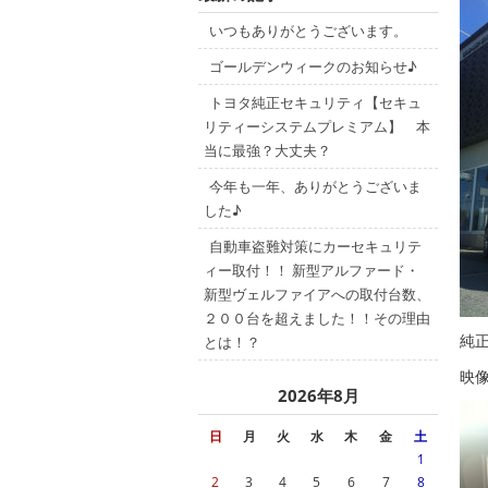
いつもありがとうございます。
ゴールデンウィークのお知らせ♪
トヨタ純正セキュリティ【セキュ
リティーシステムプレミアム】 本
当に最強？大丈夫？
今年も一年、ありがとうございま
した♪
自動車盗難対策にカーセキュリテ
ィー取付！！ 新型アルファード・
新型ヴェルファイアへの取付台数、
２００台を超えました！！その理由
純正
とは！？
映
2026年8月
日
月
火
水
木
金
土
1
2
3
4
5
6
7
8