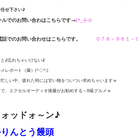
お任せ下さい♪
ールでのお問い合わはこちらです→
(^_-)-☆
電話でのお問い合わせはこちらです。
０７８－９６１－
っと♪忘れちゃいけない♪
メレポート（爆）(^◇^;)
近忙しい中、疲れた時には甘い物をついつい求めちゃいますｗ
こで、エクセルオーディオ後藤がお勧めする～B級グルメｗ
ドォッドォ～ン♪
かりんとう饅頭