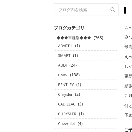
こん
ブログカテゴリ
み
(765)
◆◆◆車種別◆◆◆
(1)
ABARTH
最
(1)
SMART
えべ
(24)
AUDI
しか
(138)
BMW
更
(1)
BENTLEY
頑張
(2)
Chrysler
２
(3)
CADILLAC
何
(1)
CHRYSLER
予
(4)
Chevrolet
ご