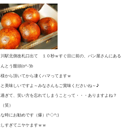
古川駅北側改札口出て １０秒ｗすぐ目に前の、パン屋さんにある
んとう饅頭(o^-‘)b
客様から頂いてから凄くハマってますｗ
んと美味しいですよ～みなさんもご賞味くださいね～♪
れ過ぎて、笑い方を忘れてしまうことって・・・ありますよね？
？（笑）
な時にお勧めです（爆）(^◇^;)
味しすぎてニヤケますｗｗ