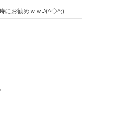
お勧めｗｗ♪(^◇^;)
)