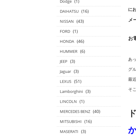
(1)
Dodge
に
(16)
DAIHATSU
メ
(43)
NISSAN
(1)
FORD
お
(46)
HONDA
(6)
HUMMER
あ
(3)
JEEP
グル
(3)
Jaguar
最
(51)
LEXUS
そ
(3)
Lamborghini
(1)
LINCOLN
(40)
MERCEDES BENZ
(16)
MITSUBISHI
(3)
MASERATI