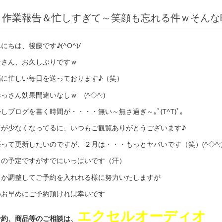
作業報告＆忙しすぎて～笑顔も忘れる件ｗそんな時に
にちは、後藤です♪(^O^)/
なさん、お久しぶりですｗ
高に忙しい毎日を送っております♪（笑）
っさん効果間違いなしｗ (^◇^;)
しブログを書く時間が・・・・無い～無さ過ぎ～｡ﾟ(T^T)ﾟ｡
新が少なくなってるに、いつもご観覧ありがとうございます♪
って更新したいのですが、２月は・・・もっとヤバいです（笑）(^◇^;
月の予定ですがすでにいっぱいです（汗）
とか調整してご予約を入れれる様に努力いたしますが
めお早めにご予約頂ければ幸いです
エクセルオーディオ
予約、商品等のご相談は、