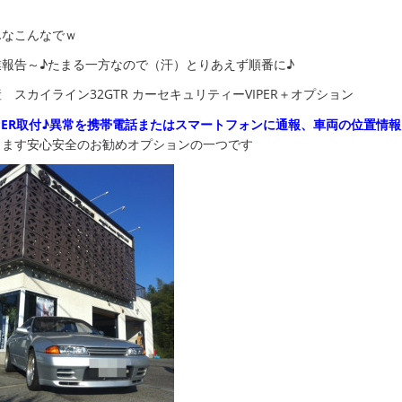
んなこんなでｗ
業報告～♪たまる一方なので（汗）とりあえず順番に♪
 スカイライン32GTR カーセキュリティーVIPER＋オプション
IPER取付♪異常を携帯電話またはスマートフォンに通報、車両の位置情
きます安心安全のお勧めオプションの一つです