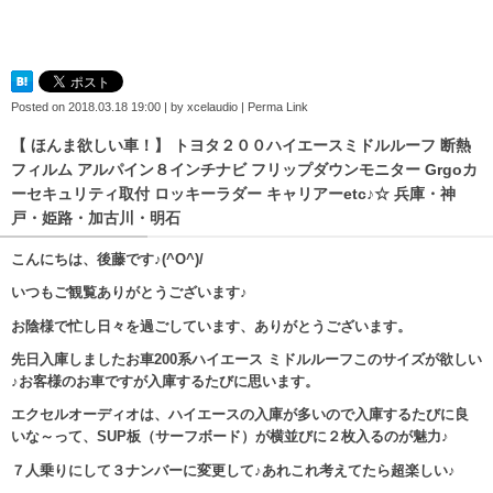
Posted on
2018.03.18 19:00
|
by
xcelaudio
|
Perma Link
【 ほんま欲しい車！】 トヨタ２００ハイエースミドルルーフ 断熱
フィルム アルパイン８インチナビ フリップダウンモニター Grgoカ
ーセキュリティ取付 ロッキーラダー キャリアーetc♪☆ 兵庫・神
戸・姫路・加古川・明石
こんにちは、後藤です♪(^O^)/
いつもご観覧ありがとうございます♪
お陰様で忙し日々を過ごしています、ありがとうございます。
先日入庫しましたお車200系ハイエース ミドルルーフこのサイズが欲しい
♪お客様のお車ですが入庫するたびに思います。
エクセルオーディオは、ハイエースの入庫が多いので入庫するたびに良
いな～って、SUP板（サーフボード）が横並びに２枚入るのが魅力♪
７人乗りにして３ナンバーに変更して♪あれこれ考えてたら超楽しい♪