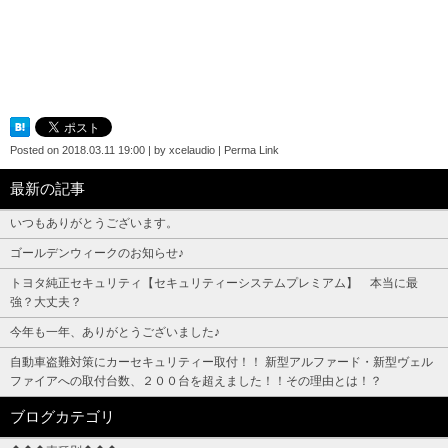
Posted on
2018.03.11 19:00
|
by
xcelaudio
|
Perma Link
最新の記事
いつもありがとうございます。
ゴールデンウィークのお知らせ♪
トヨタ純正セキュリティ【セキュリティーシステムプレミアム】 本当に最
強？大丈夫？
今年も一年、ありがとうございました♪
自動車盗難対策にカーセキュリティー取付！！ 新型アルファード・新型ヴェル
ファイアへの取付台数、２００台を超えました！！その理由とは！？
ブログカテゴリ