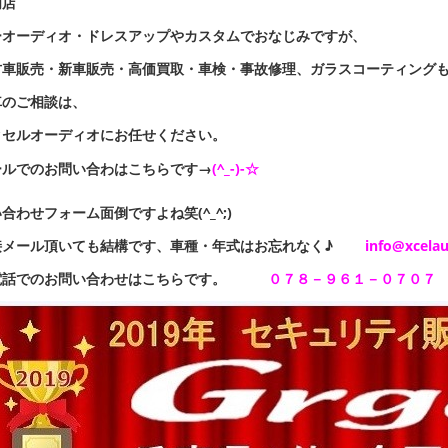
門店
ーオーディオ・ドレスアップやカスタムでおなじみですが、
古車販売・新車販売・高価買取・車検・事故修理、ガラスコーティング
車のご相談は、
クセルオーディオにお任せください。
ールでのお問い合わはこちらです→
(^_-)-☆
合わせフォーム面倒ですよね笑(^_^;)
接メール頂いても結構です、車種・年式はお忘れなく♪
info@xcela
電話でのお問い合わせはこちらです。
０７８－９６１－０７０７