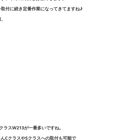
ー取付に続き定番作業になってきてますね♪
頼、
クラスW213が一番多いですね。
んCクラスやSクラスへの取付も可能で