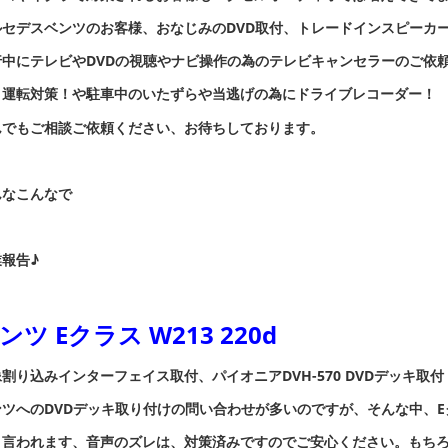
ルセデスベンツのお客様、おなじみのDVD取付、トレードインスピーカ
行中にテレビやDVDの視聴やナビ操作の為のテレビキャンセラーのご依
り運転対策！や駐車中のいたずらや当逃げの為にドライブレコーダー！
んでもご相談ご依頼ください、お待ちしております。
んなこんなで
報告♪
ンツ Eクラス W213 220d
割り込みインターフェイス取付、パイオニアDVH-570 DVDデッキ取付
ンツへのDVDデッキ取り付けの問い合わせが多いのですが、そんな中、E
く言われます、音声のズレは、対策済みですのでご安心ください。もちろ