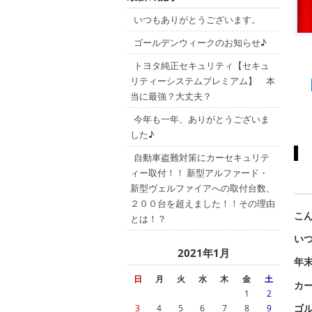
いつもありがとうございます。
ゴールデンウィークのお知らせ♪
トヨタ純正セキュリティ【セキュ
リティーシステムプレミアム】 本
当に最強？大丈夫？
今年も一年、ありがとうございま
した♪
自動車盗難対策にカーセキュリテ
ィー取付！！ 新型アルファード・
新型ヴェルファイアへの取付台数、
２００台を超えました！！その理由
こん
とは！？
い
2021年1月
年
日
月
火
水
木
金
土
カ
1
2
ゴ
3
4
5
6
7
8
9