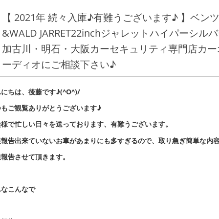
【 2021年 続々入庫♪有難うございます♪ 】ベンツG
&WALD JARRET22inchジャレットハイパー
加古川・明石・大阪カーセキュリティ専門店カー
ーディオにご相談下さい♪
にちは、後藤です♪(^O^)/
つもご観覧ありがとうございます♪
陰様で忙しい日々を送っております、有難うございます。
業報告出来ていないお車があまりにも多すぎるので、取り急ぎ簡単な内
業報告させて頂きます。
んなこんなで