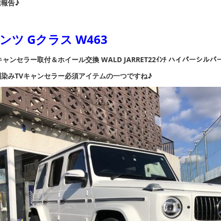
報告♪
ンツ Gクラス W463
キャンセラー取付＆ホイール交換 WALD JARRET22ｲﾝﾁ ハイパーシルバ
馴染みTVキャンセラー必須アイテムの一つですね♪