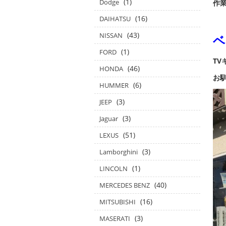
(1)
Dodge
作業
(16)
DAIHATSU
(43)
NISSAN
ベ
(1)
FORD
TV
(46)
HONDA
お
(6)
HUMMER
(3)
JEEP
(3)
Jaguar
(51)
LEXUS
(3)
Lamborghini
(1)
LINCOLN
(40)
MERCEDES BENZ
(16)
MITSUBISHI
(3)
MASERATI