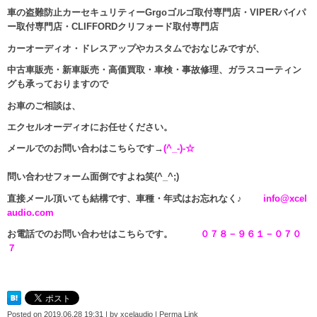
車の盗難防止カーセキュリティーGrgoゴルゴ取付専門店・VIPERバイパ
ー取付専門店・CLIFFORDクリフォード取付専門店
カーオーディオ・ドレスアップやカスタムでおなじみですが、
中古車販売・新車販売・高価買取・車検・事故修理、ガラスコーティン
グも承っておりますので
お車のご相談は、
エクセルオーディオにお任せください。
メールでのお問い合わはこちらです→
(^_-)-☆
問い合わせフォーム面倒ですよね笑(^_^;)
直接メール頂いても結構です、車種・年式はお忘れなく♪
info@xcel
audio.com
お電話でのお問い合わせはこちらです。
０７８－９６１－０７０
７
Posted on
2019.06.28 19:31
|
by
xcelaudio
|
Perma Link