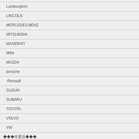
Lamborghini
LINCOLN
MERCEDES BENZ
MITSUBISHI
MASERATI
MINI
MAZDA
porsche
-Renault
SUZUKI
SUBARU
TOYOTA
VOLVO
VW
◆◆◆作業別◆◆◆