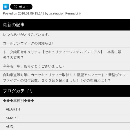
Posted on
2016.01.09 15:14
|
by
xcelaudio
|
Perma Link
最新の記事
いつもありがとうございます。
ゴールデンウィークのお知らせ♪
トヨタ純正セキュリティ【セキュリティーシステムプレミアム】 本当に最
強？大丈夫？
今年も一年、ありがとうございました♪
自動車盗難対策にカーセキュリティー取付！！ 新型アルファード・新型ヴェル
ファイアへの取付台数、２００台を超えました！！その理由とは！？
ブログカテゴリ
◆◆◆車種別◆◆◆
ABARTH
SMART
AUDI