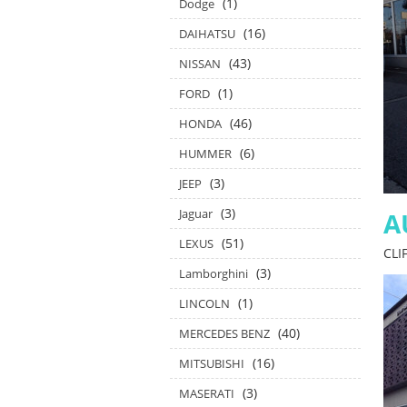
(1)
Dodge
(16)
DAIHATSU
(43)
NISSAN
(1)
FORD
(46)
HONDA
(6)
HUMMER
(3)
JEEP
(3)
Jaguar
A
(51)
LEXUS
CL
(3)
Lamborghini
(1)
LINCOLN
(40)
MERCEDES BENZ
(16)
MITSUBISHI
(3)
MASERATI