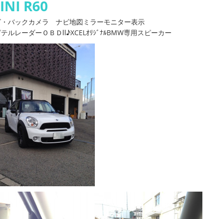
INI R60
ビ・バックカメラ ナビ地図ミラーモニター表示
テルレーダーＯＢＤⅡ♪XCELｵﾘｼﾞﾅﾙBMW専用スピーカー