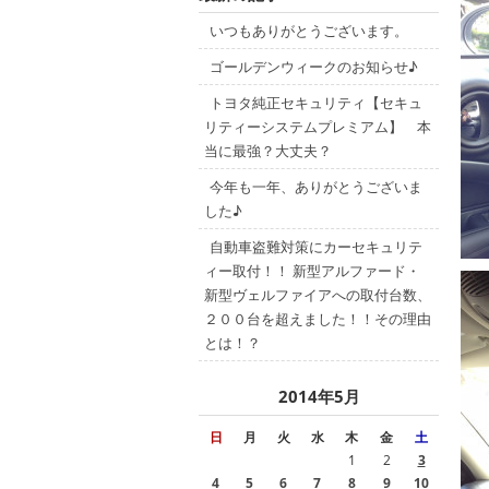
いつもありがとうございます。
ゴールデンウィークのお知らせ♪
トヨタ純正セキュリティ【セキュ
リティーシステムプレミアム】 本
当に最強？大丈夫？
今年も一年、ありがとうございま
した♪
自動車盗難対策にカーセキュリテ
ィー取付！！ 新型アルファード・
新型ヴェルファイアへの取付台数、
２００台を超えました！！その理由
とは！？
2014年5月
日
月
火
水
木
金
土
1
2
3
4
5
6
7
8
9
10