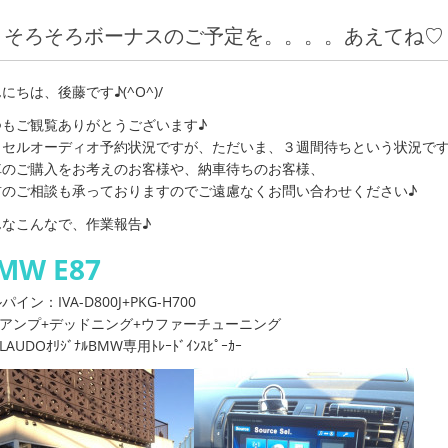
そろそろボーナスのご予定を。。。。あえてね♡
にちは、後藤です♪(^O^)/
つもご観覧ありがとうございます♪
クセルオーディオ予約状況ですが、ただいま、３週間待ちという状況で
車のご購入をお考えのお客様や、納車待ちのお客様、
前のご相談も承っておりますのでご遠慮なくお問い合わせください♪
んなこんなで、作業報告♪
MW E87
パイン：IVA-D800J+PKG-H700
Sアンプ+デッドニング+ウファーチューニング
LAUDOｵﾘｼﾞﾅﾙBMW専用ﾄﾚｰﾄﾞｲﾝｽﾋﾟｰｶｰ