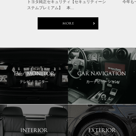
トヨタ純正セキュリティ【セキュリティーシ
今年も
ステムプレミアム】 本...