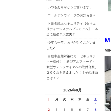
いつもありがとうございます。
ゴールデンウィークのお知らせ♪
トヨタ純正セキュリティ【セキュ
リティーシステムプレミアム】 本
当に最強？大丈夫？
M
今年も一年、ありがとうございま
した♪
MI
自動車盗難対策にカーセキュリテ
ィー取付！！ 新型アルファード・
新型ヴェルファイアへの取付台数、
２００台を超えました！！その理由
とは！？
2026年8月
日
月
火
水
木
金
土
1
2
3
4
5
6
7
8