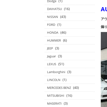
(1)
Dodge
A
(16)
DAIHATSU
(43)
NISSAN
アウ
(1)
FORD
煽り
(46)
HONDA
(6)
HUMMER
(3)
JEEP
(3)
Jaguar
(51)
LEXUS
(3)
Lamborghini
(1)
LINCOLN
(40)
MERCEDES BENZ
(16)
MITSUBISHI
(3)
MASERATI