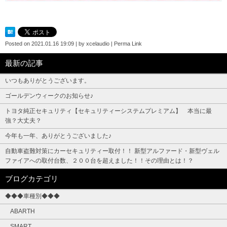
Posted on
2021.01.16 19:09
|
by
xcelaudio
|
Perma Link
最新の記事
いつもありがとうございます。
ゴールデンウィークのお知らせ♪
トヨタ純正セキュリティ【セキュリティーシステムプレミアム】 本当に最
強？大丈夫？
今年も一年、ありがとうございました♪
自動車盗難対策にカーセキュリティー取付！！ 新型アルファード・新型ヴェル
ファイアへの取付台数、２００台を超えました！！その理由とは！？
ブログカテゴリ
◆◆◆車種別◆◆◆
ABARTH
SMART