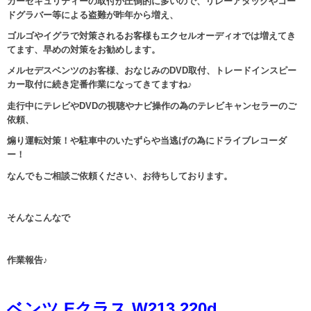
カーセキュリティーの取付が圧倒的に多いので、リレーアタックやコー
ドグラバー等による盗難が昨年から増え、
ゴルゴやイグラで対策されるお客様もエクセルオーディオでは増えてき
てます、早めの対策をお勧めします。
メルセデスベンツのお客様、おなじみのDVD取付、トレードインスピー
カー取付に続き定番作業になってきてますね♪
走行中にテレビやDVDの視聴やナビ操作の為のテレビキャンセラーのご
依頼、
煽り運転対策！や駐車中のいたずらや当逃げの為にドライブレコーダ
ー！
なんでもご相談ご依頼ください、お待ちしております。
そんなこんなで
作業報告♪
ベンツ Eクラス W213 220d