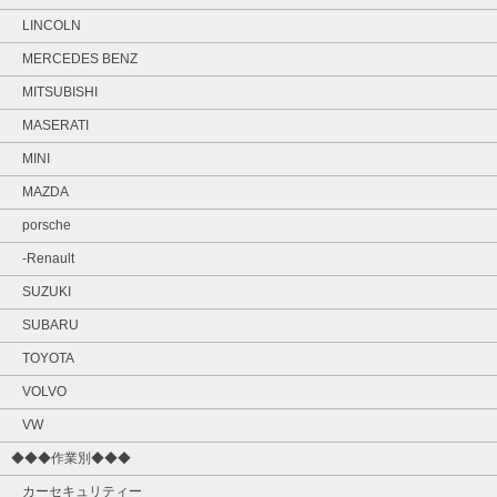
LINCOLN
MERCEDES BENZ
MITSUBISHI
MASERATI
MINI
MAZDA
porsche
-Renault
SUZUKI
SUBARU
TOYOTA
VOLVO
VW
◆◆◆作業別◆◆◆
カーセキュリティー