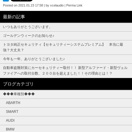
Posted on
2021.01.23 17:58
|
by
xcelaudio
|
Perma Link
最新の記事
いつもありがとうございます。
ゴールデンウィークのお知らせ♪
トヨタ純正セキュリティ【セキュリティーシステムプレミアム】 本当に最
強？大丈夫？
今年も一年、ありがとうございました♪
自動車盗難対策にカーセキュリティー取付！！ 新型アルファード・新型ヴェル
ファイアへの取付台数、２００台を超えました！！その理由とは！？
ブログカテゴリ
◆◆◆車種別◆◆◆
ABARTH
SMART
AUDI
BMW