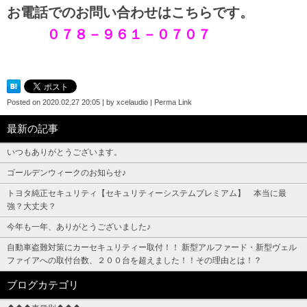
お電話でのお問い合わせはこちらです。
０７８－９６１－０７０７
Posted on
2020.02.27 20:05
|
by
xcelaudio
|
Perma Link
最新の記事
いつもありがとうございます。
ゴールデンウィークのお知らせ♪
トヨタ純正セキュリティ【セキュリティーシステムプレミアム】 本当に最
強？大丈夫？
今年も一年、ありがとうございました♪
自動車盗難対策にカーセキュリティー取付！！ 新型アルファード・新型ヴェル
ファイアへの取付台数、２００台を超えました！！その理由とは！？
ブログカテゴリ