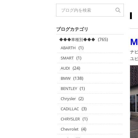
ブログカテゴリ
M
(765)
◆◆◆車種別◆◆◆
(1)
ABARTH
ナ
(1)
SMART
ユピ
(24)
AUDI
(138)
BMW
(1)
BENTLEY
(2)
Chrysler
(3)
CADILLAC
(1)
CHRYSLER
(4)
Chevrolet