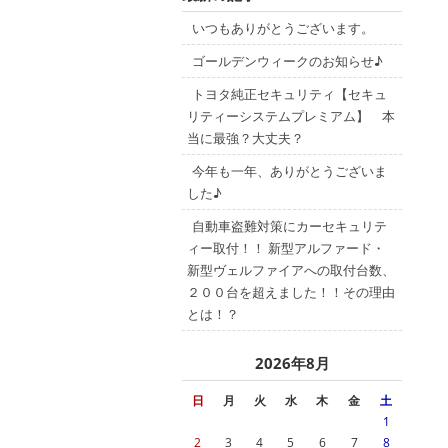
いつもありがとうございます。
ゴールデンウィークのお知らせ♪
トヨタ純正セキュリティ【セキュ
リティーシステムプレミアム】 本
当に最強？大丈夫？
今年も一年、ありがとうございま
した♪
自動車盗難対策にカーセキュリテ
ィー取付！！ 新型アルファード・
新型ヴェルファイアへの取付台数、
２００台を超えました！！その理由
とは！？
2026年8月
日
月
火
水
木
金
土
1
2
3
4
5
6
7
8