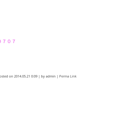
・年式はお忘れなく♪
０７０７
osted on
2014.05.21 0:09
|
by
admin
|
Perma Link