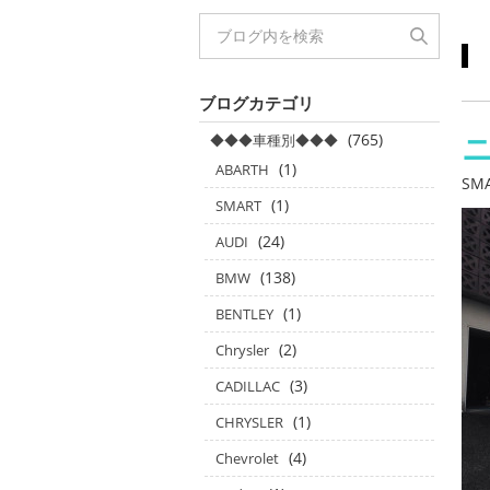
ブログカテゴリ
(765)
◆◆◆車種別◆◆◆
(1)
ABARTH
SM
(1)
SMART
(24)
AUDI
(138)
BMW
(1)
BENTLEY
(2)
Chrysler
(3)
CADILLAC
(1)
CHRYSLER
(4)
Chevrolet