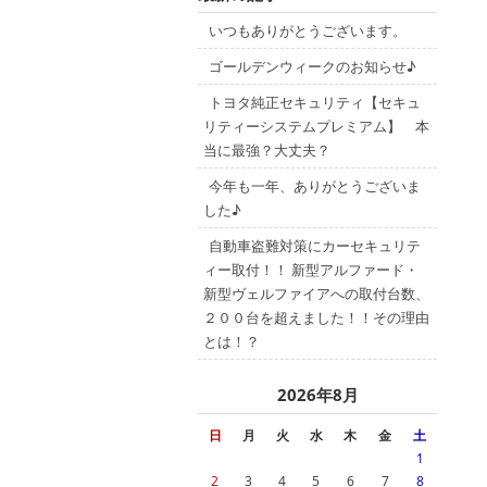
いつもありがとうございます。
ゴールデンウィークのお知らせ♪
トヨタ純正セキュリティ【セキュ
リティーシステムプレミアム】 本
当に最強？大丈夫？
今年も一年、ありがとうございま
した♪
自動車盗難対策にカーセキュリテ
ィー取付！！ 新型アルファード・
新型ヴェルファイアへの取付台数、
２００台を超えました！！その理由
とは！？
2026年8月
日
月
火
水
木
金
土
1
2
3
4
5
6
7
8