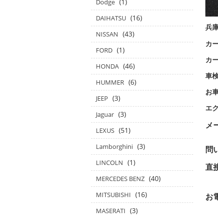
(1)
Dodge
(16)
DAIHATSU
兵
(43)
NISSAN
カー
(1)
FORD
カ
(46)
HONDA
車
(6)
HUMMER
お
(3)
JEEP
エ
(3)
Jaguar
メ
(51)
LEXUS
(3)
Lamborghini
問
(1)
LINCOLN
in
(40)
MERCEDES BENZ
(16)
MITSUBISHI
お
(3)
MASERATI