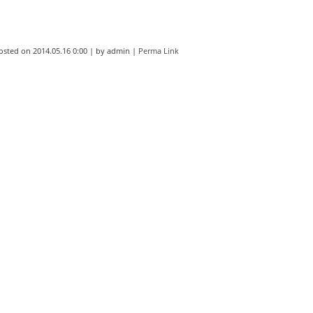
osted on
2014.05.16 0:00
|
by
admin
|
Perma Link