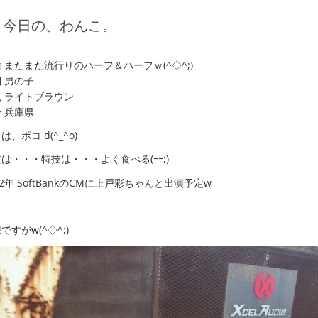
今日の、わんこ。
 またまた流行りのハーフ＆ハーフｗ(^◇^;)
 男の子
 ライトブラウン
 兵庫県
は、ポコ d(^_^o)
は・・・特技は・・・よく食べる(ｰｰ;)
12年 SoftBankのCMに上戸彩ちゃんと出演予定w
ですがw(^◇^;)