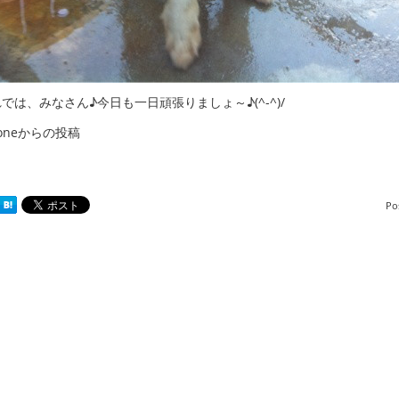
では、みなさん♪今日も一日頑張りましょ～♪(^-^)/
honeからの投稿
Po