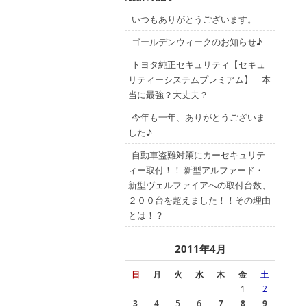
いつもありがとうございます。
ゴールデンウィークのお知らせ♪
トヨタ純正セキュリティ【セキュ
リティーシステムプレミアム】 本
当に最強？大丈夫？
今年も一年、ありがとうございま
した♪
自動車盗難対策にカーセキュリテ
ィー取付！！ 新型アルファード・
新型ヴェルファイアへの取付台数、
２００台を超えました！！その理由
とは！？
2011年4月
日
月
火
水
木
金
土
1
2
3
4
5
6
7
8
9