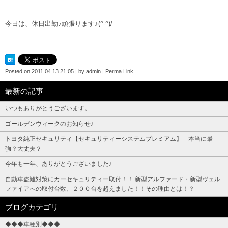
今日は、休日出勤♪頑張ります♪(^-^)/
Posted on
2011.04.13 21:05
|
by
admin
|
Perma Link
最新の記事
いつもありがとうございます。
ゴールデンウィークのお知らせ♪
トヨタ純正セキュリティ【セキュリティーシステムプレミアム】 本当に最
強？大丈夫？
今年も一年、ありがとうございました♪
自動車盗難対策にカーセキュリティー取付！！ 新型アルファード・新型ヴェル
ファイアへの取付台数、２００台を超えました！！その理由とは！？
ブログカテゴリ
◆◆◆車種別◆◆◆