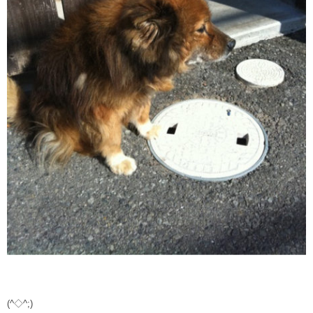
(^◇^;)