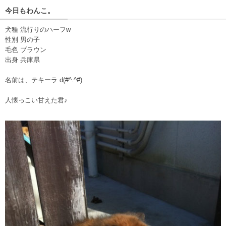
今日もわんこ。
犬種 流行りのハーフw
性別 男の子
毛色 ブラウン
出身 兵庫県
名前は、テキーラ d(#^.^#)
人懐っこい甘えた君♪