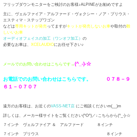
フリップダウンモニターをご検討のお客様♪ALPINEがお勧めですよ
主に、ヴェルファイア・アルファード・ヴォクシー・ノア・プリウス・
エスティマ・ステップワゴン
などは
専用キットが発売
ってますが
キットが発売しないお車
や取付の
難
しいいお車
オーディオフェイスの加工（ワンオフ加工）
の
必要なお車は、
XCELAUDIO
にお任せ下さい♪
(^_-)-☆
メールでのお問い合わせはこちらです
→
お電話でのお問い合わせはこちらです。
０７８－９
６１－０７０７
遠方のお客様は、お近くの
VASS-NET店
にご相談くださいm(__)m
詳しくは、メーカー様サイトをご覧ください(^O^)／↓こちらから(^_-)-☆
７インチ ヴェルファイア ＆ アルファード ８インチ
７インチ プリウス ８インチ