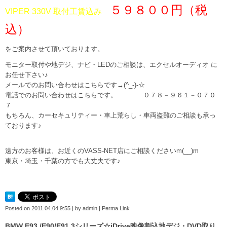
５９８００円（税
VIPER 330V 取付工賃込み
込）
をご案内させて頂いております。
モニター取付や地デジ、ナビ・LEDのご相談は、
エクセルオーディオ
に
お任せ下さい♪
メールでのお問い合わせはこちらです→
(^_-)-☆
電話でのお問い合わせはこちらです。 ０７８－９６１－０７０
７
もちろん、カーセキュリティー・車上荒らし・車両盗難のご相談も承っ
ております♪
遠方のお客様は、お近くのVASS-NET店にご相談くださいm(__)m
東京・埼玉・千葉の方でも大丈夫です♪
Posted on
2011.04.04 9:55
|
by
admin
|
Perma Link
BMW E93 /E90/E91 3シリーズ☆iDrive映像割込地デジ・DVD取り