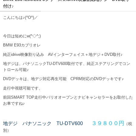
付け♪
こんにちは♪(^O^)／
今日は短めにw(^◇^;)
BMW E93カブリオレ
純正idrive映像割り込み AVインターフェイス＋地デジ＋DVD取付♪
地デジは、パナソニックTU-DTV600取付です、純正ステアリングでコン
トロール可能♪
DVDデッキは、地デジ対応再生可能 CPRM対応のDVDデッキです♪
走行中視聴可能です、
前回SMART TOP走行中バリオオープンとナビキャンセラーをお取付した
お車ですね♪
３９８００円
地デジ パナソニック TU-DTV600
（税
別）