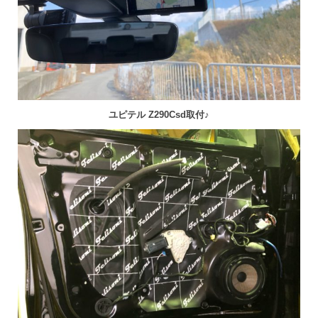
ユピテル Z290Csd取付♪