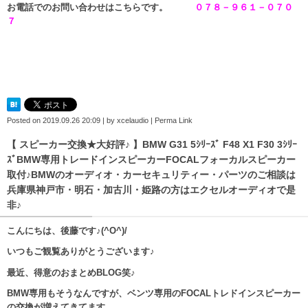
お電話でのお問い合わせはこちらです。
０７８－９６１－０７０
７
Posted on
2019.09.26 20:09
|
by
xcelaudio
|
Perma Link
【 スピーカー交換★大好評♪ 】BMW G31 5ｼﾘｰｽﾞ F48 X1 F30 3ｼﾘｰ
ｽﾞBMW専用トレードインスピーカーFOCALフォーカルスピーカー
取付♪BMWのオーディオ・カーセキュリティー・パーツのご相談は
兵庫県神戸市・明石・加古川・姫路の方はエクセルオーディオで是
非♪
こんにちは、後藤です♪(^O^)/
いつもご観覧ありがとうございます♪
最近、得意のおまとめBLOG笑♪
BMW専用もそうなんですが、ベンツ専用のFOCALトレドインスピーカー
の交換が増えてきてます。