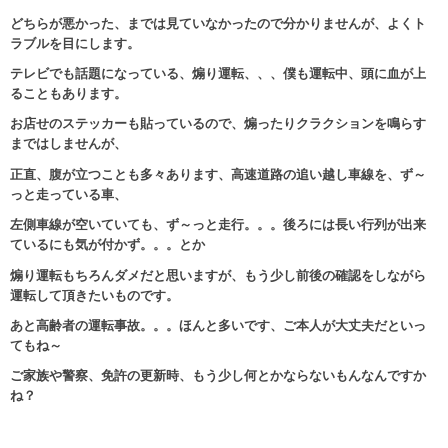
どちらが悪かった、までは見ていなかったので分かりませんが、よくト
ラブルを目にします。
テレビでも話題になっている、煽り運転、、、僕も運転中、頭に血が上
ることもあります。
お店せのステッカーも貼っているので、煽ったりクラクションを鳴らす
まではしませんが、
正直、腹が立つことも多々あります、高速道路の追い越し車線を、ず～
っと走っている車、
左側車線が空いていても、ず～っと走行。。。後ろには長い行列が出来
ているにも気が付かず。。。とか
煽り運転もちろんダメだと思いますが、もう少し前後の確認をしながら
運転して頂きたいものです。
あと高齢者の運転事故。。。ほんと多いです、ご本人が大丈夫だといっ
てもね～
ご家族や警察、免許の更新時、もう少し何とかならないもんなんですか
ね？