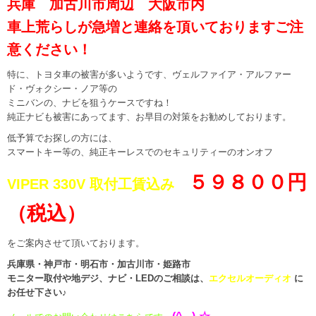
兵庫 加古川市周辺 大阪市内
車上荒らしが急増と連絡を頂いておりますご注
意ください！
特に、トヨタ車の被害が多いようです、ヴェルファイア・アルファー
ド・ヴォクシー・ノア等の
ミニバンの、ナビを狙うケースですね！
純正ナビも被害にあってます、お早目の対策をお勧めしております。
低予算でお探しの方には、
スマートキー等の、純正キーレスでのセキュリティーのオンオフ
５９８００円
VIPER 330V 取付工賃込み
（税込）
をご案内させて頂いております。
兵庫県・神戸市・明石市・加古川市・姫路市
モニター取付や地デジ、ナビ・LEDのご相談は、
エクセルオーディオ
に
お任せ下さい♪