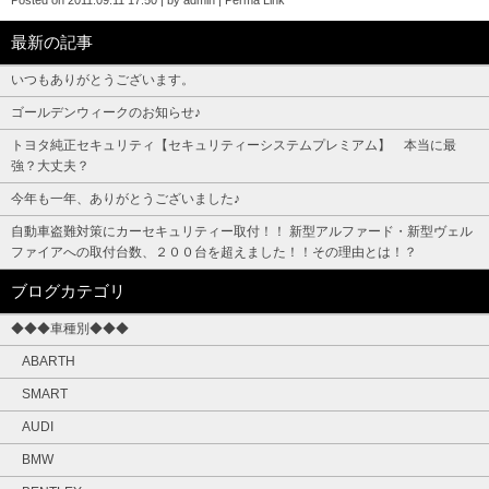
Posted on
2011.09.11 17:50
|
by
admin
|
Perma Link
最新の記事
いつもありがとうございます。
ゴールデンウィークのお知らせ♪
トヨタ純正セキュリティ【セキュリティーシステムプレミアム】 本当に最
強？大丈夫？
今年も一年、ありがとうございました♪
自動車盗難対策にカーセキュリティー取付！！ 新型アルファード・新型ヴェル
ファイアへの取付台数、２００台を超えました！！その理由とは！？
ブログカテゴリ
◆◆◆車種別◆◆◆
ABARTH
SMART
AUDI
BMW