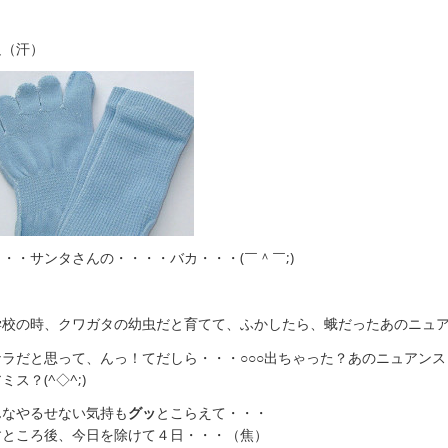
足（汗）
・・サンタさんの・・・・バカ・・・(￣＾￣;)
学校の時、クワガタの幼虫だと育てて、ふかしたら、蛾だったあのニュ
ナラだと思って、んっ！てだしら・・・○○○出ちゃった？あのニュアンス
ミス？(^◇^;)
んなやるせない気持も
グッ
とこらえて・・・
すところ後、今日を除けて４日・・・（焦）