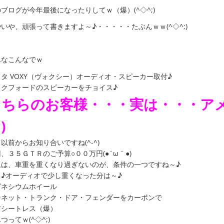
ブログが今年最後になったりしてｗ（爆）(^◇^;)
いや、頑張って書きますよ～♪・・・・・たぶんｗｗ(^◇^;)
んなこんなでｗ
タ VOXY（ヴォクシー）オーディオ・スピーカー取付♪
ックフォードのスピーカーをチョイス♪
こちらのお客様・・・実は・・・アメ
)
以前からお知り合いですね(^-^)
、３５ＧＴＲのご予算○００万円(●´ω｀●)ゞ
題は、車重を重くなり過ぎないのが、条件の一つですね～♪
っ♪オーディオで少し重くなった分は～♪
グネシウムホイール
ンネット・トランク・ドア・フェンダーをカーボンで
アシートレス（爆）
つってｗ(^◇^;)