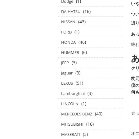
(1)
Dodge
い
(16)
DAIHATSU
つい
(43)
NISSAN
辺
(1)
FORD
あ
(46)
HONDA
終
(6)
HUMMER
(3)
JEEP
ク
(3)
Jaguar
枕
(51)
LEXUS
僕
何も
(3)
Lamborghini
(1)
LINCOLN
せ
(40)
MERCEDES BENZ
(16)
MITSUBISHI
オ
(3)
MASERATI