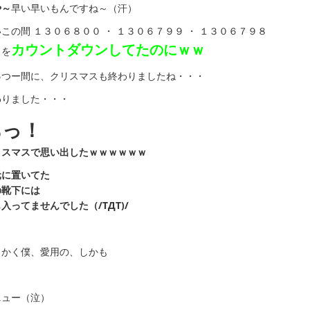
や～
早い早いもんですね～（汗）
この間 １３０６８００ ・ １３０６７９９ ・ １３０６７９８
カウントダウンしてたのにｗｗ
りを
っ
つー間に、クリスマスも終わりましたね・・・
わりました・・・
あっ！
リスマスで思い出したｗｗｗｗｗｗ
元に置いてた
の靴下には
入ってませんでした（/TДT)/
っかく僕、愛用の、しかも
ニュー（泣）