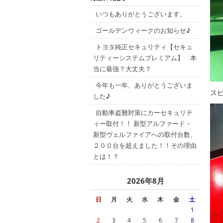
いつもありがとうございます。
ゴールデンウィークのお知らせ♪
トヨタ純正セキュリティ【セキュ
リティーシステムプレミアム】 本
当に最強？大丈夫？
今年も一年、ありがとうございま
スピ
した♪
自動車盗難対策にカーセキュリテ
ィー取付！！ 新型アルファード・
新型ヴェルファイアへの取付台数、
２００台を超えました！！その理由
とは！？
2026年8月
日
月
火
水
木
金
土
1
2
3
4
5
6
7
8