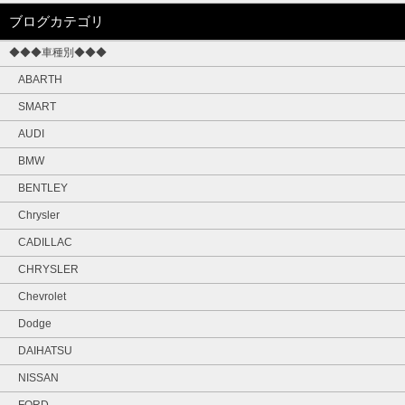
ブログカテゴリ
◆◆◆車種別◆◆◆
ABARTH
SMART
AUDI
BMW
BENTLEY
Chrysler
CADILLAC
CHRYSLER
Chevrolet
Dodge
DAIHATSU
NISSAN
FORD