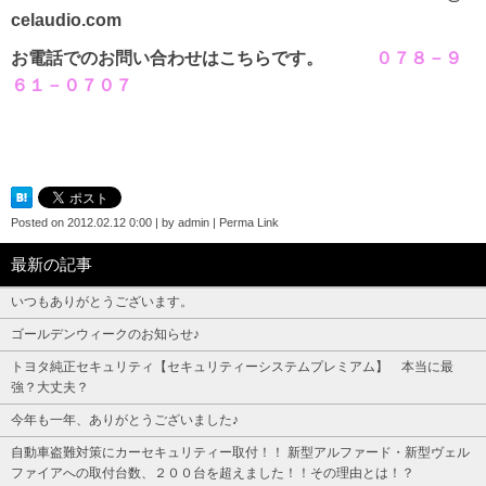
celaudio.com
お電話でのお問い合わせはこちらです。
０７８－９
６１－０７０７
Posted on
2012.02.12 0:00
|
by
admin
|
Perma Link
最新の記事
いつもありがとうございます。
ゴールデンウィークのお知らせ♪
トヨタ純正セキュリティ【セキュリティーシステムプレミアム】 本当に最
強？大丈夫？
今年も一年、ありがとうございました♪
自動車盗難対策にカーセキュリティー取付！！ 新型アルファード・新型ヴェル
ファイアへの取付台数、２００台を超えました！！その理由とは！？