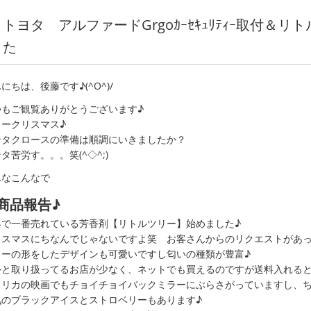
トヨタ アルファードGrgoｶｰｾｷｭﾘﾃｨｰ取付＆リトルツ
た
にちは、後藤です♪(^O^)/
つもご観覧ありがとうございます♪
リークリスマス♪
ンタクロースの準備は順調にいきましたか？
タ苦労す。。。笑(^◇^;)
んなこんなで
商品報告♪
界で一番売れている芳香剤【リトルツリー】始めました♪
リスマスにちなんでじゃないですよ笑 お客さんからのリクエストがあっ
リーの形をしたデザインも可愛いですし匂いの種類が豊富♪
外と取り扱ってるお店が少なく、ネットでも買えるのですが送料入れる
メリカの映画でもチョイチョイバックミラーにぶらさがっていますし、ち
気のブラックアイスとストロベリーもあります♪