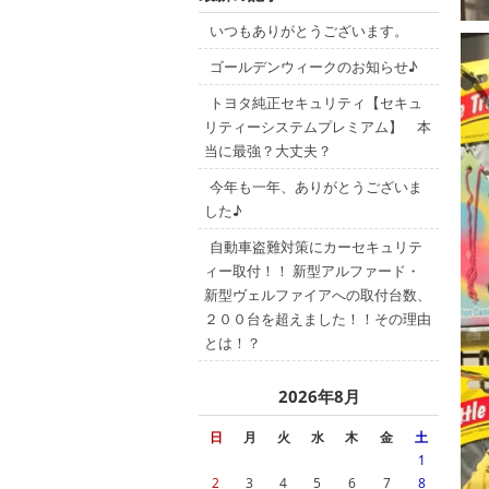
いつもありがとうございます。
ゴールデンウィークのお知らせ♪
トヨタ純正セキュリティ【セキュ
リティーシステムプレミアム】 本
当に最強？大丈夫？
今年も一年、ありがとうございま
した♪
自動車盗難対策にカーセキュリテ
ィー取付！！ 新型アルファード・
新型ヴェルファイアへの取付台数、
２００台を超えました！！その理由
とは！？
2026年8月
日
月
火
水
木
金
土
1
2
3
4
5
6
7
8