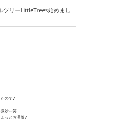
リーLittleTrees始めまし
たので♪
と微妙～笑
ょっとお洒落♪