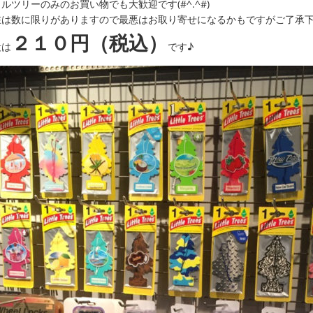
ルツリーのみのお買い物でも大歓迎です(#^.^#)
在は数に限りがありますので最悪はお取り寄せになるかもですがご了承下
２１０円（税込）
段は
です♪