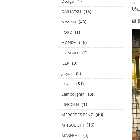
(1)
Dodge
リト
現
(16)
DAIHATSU
値
(43)
NISSAN
(1)
FORD
(46)
HONDA
(6)
HUMMER
(3)
JEEP
(3)
Jaguar
(51)
LEXUS
(3)
Lamborghini
(1)
LINCOLN
(40)
MERCEDES BENZ
(16)
MITSUBISHI
(3)
MASERATI