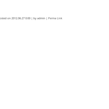
osted on
2012.06.27 0:00
|
by
admin
|
Perma Link