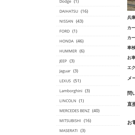
(1)
Dodge
(16)
DAIHATSU
兵
(43)
NISSAN
カー
(1)
FORD
カ
(46)
HONDA
車
(6)
HUMMER
お
(3)
JEEP
エ
(3)
Jaguar
メ
(51)
LEXUS
(3)
Lamborghini
問
(1)
LINCOLN
(40)
MERCEDES BENZ
in
(16)
MITSUBISHI
お
(3)
MASERATI