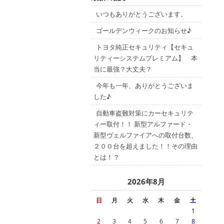
いつもありがとうございます。
ゴールデンウィークのお知らせ♪
トヨタ純正セキュリティ【セキュ
リティーシステムプレミアム】 本
当に最強？大丈夫？
今年も一年、ありがとうございま
した♪
自動車盗難対策にカーセキュリテ
ィー取付！！ 新型アルファード・
新型ヴェルファイアへの取付台数、
２００台を超えました！！その理由
とは！？
2026年8月
日
月
火
水
木
金
土
1
2
3
4
5
6
7
8