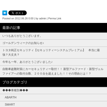
Posted on
2012.06.26 0:00
|
by
admin
|
Perma Link
最新の記事
いつもありがとうございます。
ゴールデンウィークのお知らせ♪
トヨタ純正セキュリティ【セキュリティーシステムプレミアム】 本当に最
強？大丈夫？
今年も一年、ありがとうございました♪
自動車盗難対策にカーセキュリティー取付！！ 新型アルファード・新型ヴェル
ファイアへの取付台数、２００台を超えました！！その理由とは！？
ブログカテゴリ
◆◆◆車種別◆◆◆
ABARTH
SMART