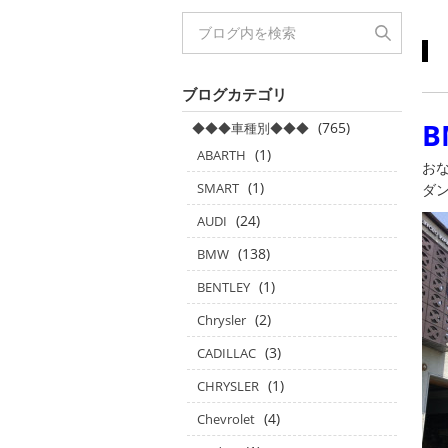
ブログカテゴリ
B
(765)
◆◆◆車種別◆◆◆
(1)
ABARTH
お
(1)
SMART
ダ
(24)
AUDI
(138)
BMW
(1)
BENTLEY
(2)
Chrysler
(3)
CADILLAC
(1)
CHRYSLER
(4)
Chevrolet