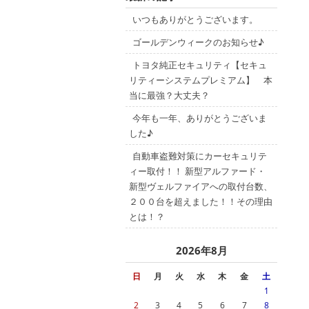
いつもありがとうございます。
ゴールデンウィークのお知らせ♪
トヨタ純正セキュリティ【セキュ
リティーシステムプレミアム】 本
当に最強？大丈夫？
今年も一年、ありがとうございま
した♪
自動車盗難対策にカーセキュリテ
ィー取付！！ 新型アルファード・
新型ヴェルファイアへの取付台数、
２００台を超えました！！その理由
とは！？
2026年8月
日
月
火
水
木
金
土
1
2
3
4
5
6
7
8