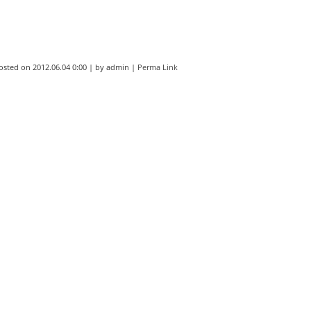
osted on
2012.06.04 0:00
|
by
admin
|
Perma Link