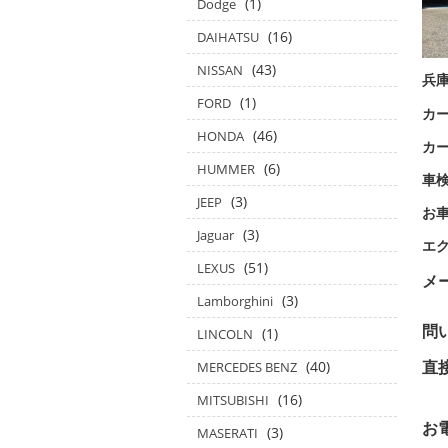
(1)
Dodge
(16)
DAIHATSU
(43)
NISSAN
兵
(1)
FORD
カー
(46)
HONDA
カ
(6)
HUMMER
車
(3)
JEEP
お
(3)
Jaguar
エ
(51)
LEXUS
メ
(3)
Lamborghini
問
(1)
LINCOLN
(40)
MERCEDES BENZ
in
(16)
MITSUBISHI
お
(3)
MASERATI