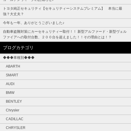
トヨタ純正セキュリティ【セキュリティーシステムプレミアム】 本当に最
強？大丈夫？
今年も一年、ありがとうございました♪
自動車盗難対策にカーセキュリティー取付！！ 新型アルファード・新型ヴェル
ファイアへの取付台数、２００台を超えました！！その理由とは！？
ブログカテゴリ
◆◆◆車種別◆◆◆
ABARTH
SMART
AUDI
BMW
BENTLEY
Chrysler
CADILLAC
CHRYSLER