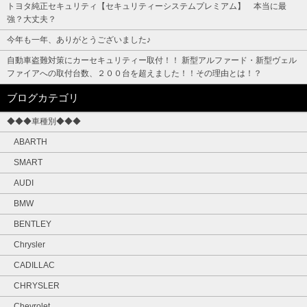
トヨタ純正セキュリティ【セキュリティーシステムプレミアム】 本当に最
強？大丈夫？
今年も一年、ありがとうございました♪
自動車盗難対策にカーセキュリティー取付！！ 新型アルファード・新型ヴェル
ファイアへの取付台数、２００台を超えました！！その理由とは！？
ブログカテゴリ
◆◆◆車種別◆◆◆
ABARTH
SMART
AUDI
BMW
BENTLEY
Chrysler
CADILLAC
CHRYSLER
Chevrolet