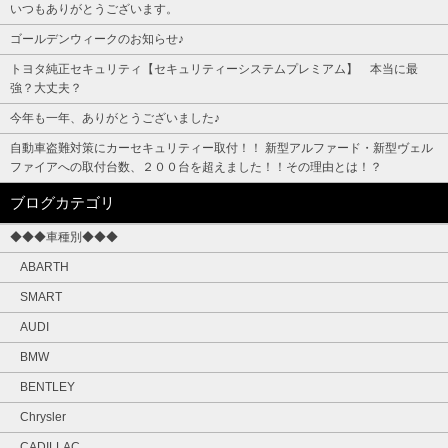
いつもありがとうございます。
ゴールデンウィークのお知らせ♪
トヨタ純正セキュリティ【セキュリティーシステムプレミアム】 本当に最
強？大丈夫？
今年も一年、ありがとうございました♪
自動車盗難対策にカーセキュリティー取付！！ 新型アルファード・新型ヴェル
ファイアへの取付台数、２００台を超えました！！その理由とは！？
ブログカテゴリ
◆◆◆車種別◆◆◆
ABARTH
SMART
AUDI
BMW
BENTLEY
Chrysler
CADILLAC