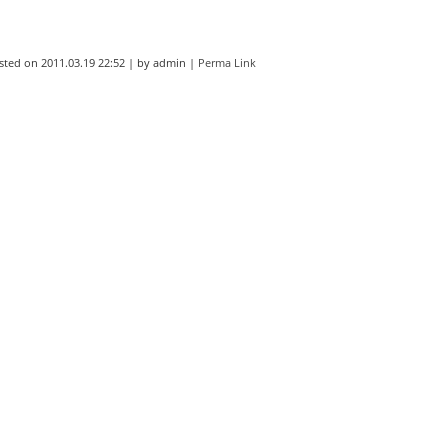
sted on
2011.03.19 22:52
|
by
admin
|
Perma Link