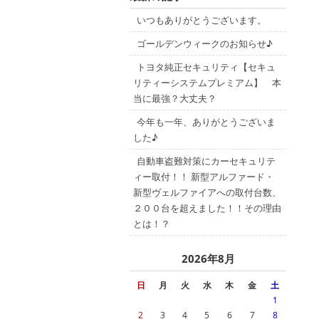
いつもありがとうございます。
ゴールデンウィークのお知らせ♪
トヨタ純正セキュリティ【セキュ
リティーシステムプレミアム】 本
当に最強？大丈夫？
今年も一年、ありがとうございま
した♪
自動車盗難対策にカーセキュリテ
ィー取付！！ 新型アルファード・
新型ヴェルファイアへの取付台数、
２００台を超えました！！その理由
とは！？
2026年8月
日
月
火
水
木
金
土
1
2
3
4
5
6
7
8