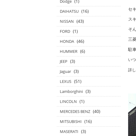
(1)
Dodge
セ
(16)
DAIHATSU
ス
(43)
NISSAN
そ
(1)
FORD
三菱
(46)
HONDA
駐
(6)
HUMMER
いつ
(3)
JEEP
詳し
(3)
Jaguar
(51)
LEXUS
(3)
Lamborghini
(1)
LINCOLN
(40)
MERCEDES BENZ
(16)
MITSUBISHI
(3)
MASERATI