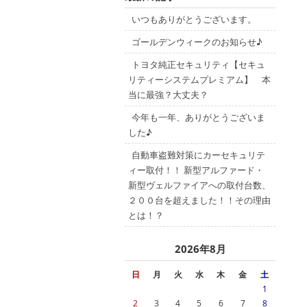
いつもありがとうございます。
ゴールデンウィークのお知らせ♪
トヨタ純正セキュリティ【セキュ
リティーシステムプレミアム】 本
当に最強？大丈夫？
今年も一年、ありがとうございま
した♪
自動車盗難対策にカーセキュリテ
ィー取付！！ 新型アルファード・
新型ヴェルファイアへの取付台数、
２００台を超えました！！その理由
とは！？
2026年8月
日
月
火
水
木
金
土
1
2
3
4
5
6
7
8