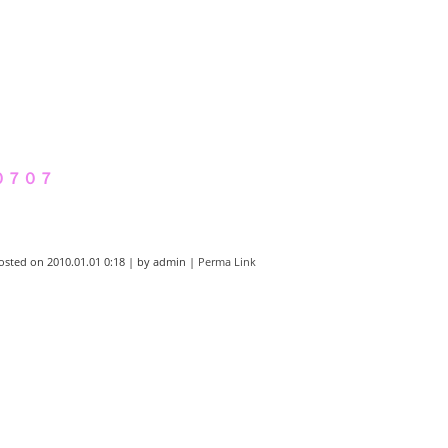
０７０７
osted on
2010.01.01 0:18
|
by
admin
|
Perma Link