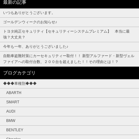
最新の記事
いつもありがとうございます。
ゴールデンウィークのお知らせ♪
トヨタ純正セキュリティ【セキュリティーシステムプレミアム】 本当に最
強？大丈夫？
今年も一年、ありがとうございました♪
自動車盗難対策にカーセキュリティー取付！！ 新型アルファード・新型ヴェル
ファイアへの取付台数、２００台を超えました！！その理由とは！？
ブログカテゴリ
◆◆◆車種別◆◆◆
ABARTH
SMART
AUDI
BMW
BENTLEY