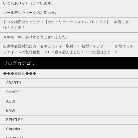
いつもありがとうございます。
ゴールデンウィークのお知らせ♪
トヨタ純正セキュリティ【セキュリティーシステムプレミアム】 本当に最
強？大丈夫？
今年も一年、ありがとうございました♪
自動車盗難対策にカーセキュリティー取付！！ 新型アルファード・新型ヴェル
ファイアへの取付台数、２００台を超えました！！その理由とは！？
ブログカテゴリ
◆◆◆車種別◆◆◆
ABARTH
SMART
AUDI
BMW
BENTLEY
Chrysler