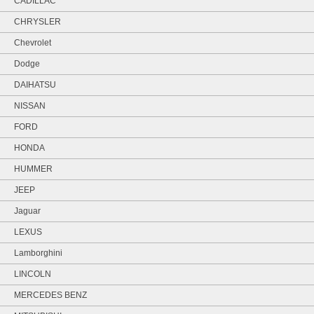
CADILLAC
CHRYSLER
Chevrolet
Dodge
DAIHATSU
NISSAN
FORD
HONDA
HUMMER
JEEP
Jaguar
LEXUS
Lamborghini
LINCOLN
MERCEDES BENZ