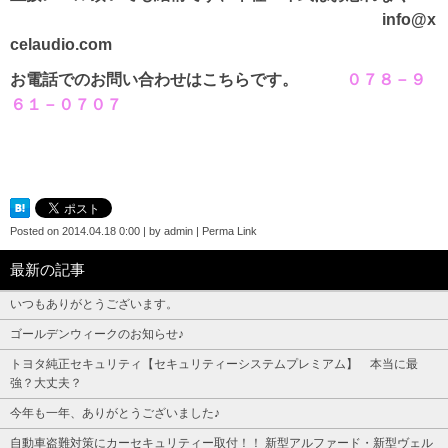
info@x
celaudio.com
お電話でのお問い合わせはこちらです。
０７８－９
６１－０７０７
Posted on
2014.04.18 0:00
|
by
admin
|
Perma Link
最新の記事
いつもありがとうございます。
ゴールデンウィークのお知らせ♪
トヨタ純正セキュリティ【セキュリティーシステムプレミアム】 本当に最
強？大丈夫？
今年も一年、ありがとうございました♪
自動車盗難対策にカーセキュリティー取付！！ 新型アルファード・新型ヴェル