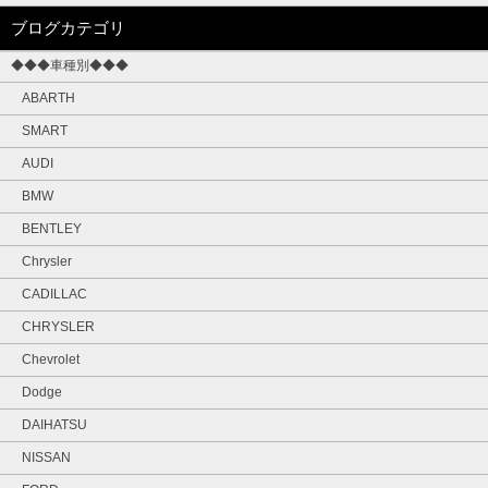
ブログカテゴリ
◆◆◆車種別◆◆◆
ABARTH
SMART
AUDI
BMW
BENTLEY
Chrysler
CADILLAC
CHRYSLER
Chevrolet
Dodge
DAIHATSU
NISSAN