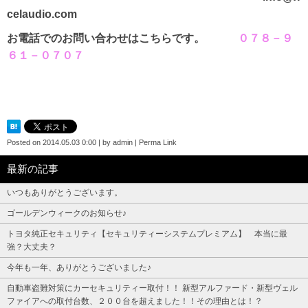
celaudio.com
お電話でのお問い合わせはこちらです。
０７８－９
６１－０７０７
Posted on
2014.05.03 0:00
|
by
admin
|
Perma Link
最新の記事
いつもありがとうございます。
ゴールデンウィークのお知らせ♪
トヨタ純正セキュリティ【セキュリティーシステムプレミアム】 本当に最
強？大丈夫？
今年も一年、ありがとうございました♪
自動車盗難対策にカーセキュリティー取付！！ 新型アルファード・新型ヴェル
ファイアへの取付台数、２００台を超えました！！その理由とは！？