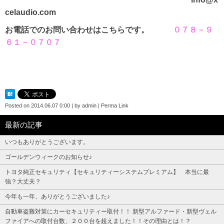
celaudio.com
お電話でのお問い合わせはこちらです。
０７８－９
６１－０７０７
Posted on
2014.06.07 0:00
|
by
admin
|
Perma Link
最新の記事
いつもありがとうございます。
ゴールデンウィークのお知らせ♪
トヨタ純正セキュリティ【セキュリティーシステムプレミアム】 本当に最
強？大丈夫？
今年も一年、ありがとうございました♪
自動車盗難対策にカーセキュリティー取付！！ 新型アルファード・新型ヴェル
ファイアへの取付台数、２００台を超えました！！その理由とは！？