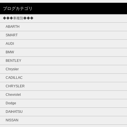
ブログカテゴリ
◆◆◆車種別◆◆◆
ABARTH
SMART
AUDI
BMW
BENTLEY
Chrysler
CADILLAC
CHRYSLER
Chevrolet
Dodge
DAIHATSU
NISSAN