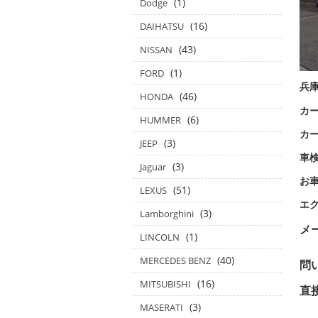
(1)
Dodge
(16)
DAIHATSU
(43)
NISSAN
(1)
FORD
兵
(46)
HONDA
カー
(6)
HUMMER
カ
(3)
JEEP
車
(3)
Jaguar
お
(51)
LEXUS
エ
(3)
Lamborghini
メ
(1)
LINCOLN
(40)
MERCEDES BENZ
問
(16)
MITSUBISHI
in
(3)
MASERATI