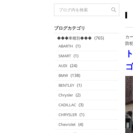
ブログカテゴリ
カー
(765)
◆◆◆車種別◆◆◆
防
(1)
ABARTH
(1)
SMART
(24)
AUDI
(138)
BMW
(1)
BENTLEY
(2)
Chrysler
(3)
CADILLAC
(1)
CHRYSLER
(4)
Chevrolet