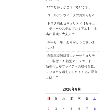
いつもありがとうございます。
ゴールデンウィークのお知らせ♪
トヨタ純正セキュリティ【セキュ
リティーシステムプレミアム】 本
当に最強？大丈夫？
今年も一年、ありがとうございま
した♪
自動車盗難対策にカーセキュリテ
ィー取付！！ 新型アルファード・
新型ヴェルファイアへの取付台数、
２００台を超えました！！その理由
とは！？
2026年8月
日
月
火
水
木
金
土
1
2
3
4
5
6
7
8