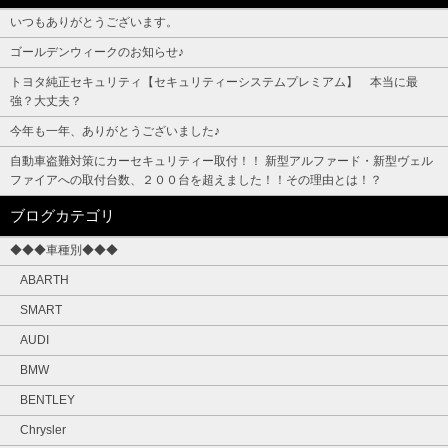
いつもありがとうございます。
ゴールデンウィークのお知らせ♪
トヨタ純正セキュリティ【セキュリティーシステムプレミアム】 本当に最
強？大丈夫？
今年も一年、ありがとうございました♪
自動車盗難対策にカーセキュリティー取付！！ 新型アルファード・新型ヴェル
ファイアへの取付台数、２００台を超えました！！その理由とは！？
ブログカテゴリ
◆◆◆車種別◆◆◆
ABARTH
SMART
AUDI
BMW
BENTLEY
Chrysler