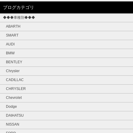
ブログカテゴリ
◆◆◆車種別◆◆◆
ABARTH
SMART
AUDI
BMW
BENTLEY
Chrysler
CADILLAC
CHRYSLER
Chevrolet
Dodge
DAIHATSU
NISSAN