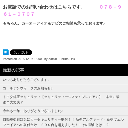
お電話でのお問い合わせはこちらです。
０７８－９
６１－０７０７
もちろん、カーオーディオ＆ナビのご相談も承っております♪
Posted on
2015.12.07 16:00
|
by
admin
|
Perma Link
最新の記事
いつもありがとうございます。
ゴールデンウィークのお知らせ♪
トヨタ純正セキュリティ【セキュリティーシステムプレミアム】 本当に最
強？大丈夫？
今年も一年、ありがとうございました♪
自動車盗難対策にカーセキュリティー取付！！ 新型アルファード・新型ヴェル
ファイアへの取付台数、２００台を超えました！！その理由とは！？