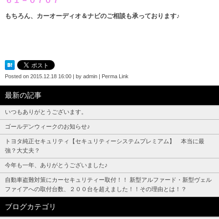
６１－０７０７
もちろん、カーオーディオ＆ナビのご相談も承っております♪
Posted on
2015.12.18 16:00
|
by
admin
|
Perma Link
最新の記事
いつもありがとうございます。
ゴールデンウィークのお知らせ♪
トヨタ純正セキュリティ【セキュリティーシステムプレミアム】 本当に最
強？大丈夫？
今年も一年、ありがとうございました♪
自動車盗難対策にカーセキュリティー取付！！ 新型アルファード・新型ヴェル
ファイアへの取付台数、２００台を超えました！！その理由とは！？
ブログカテゴリ