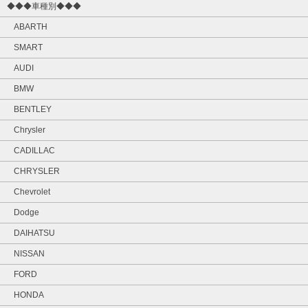
◆◆◆車種別◆◆◆
ABARTH
SMART
AUDI
BMW
BENTLEY
Chrysler
CADILLAC
CHRYSLER
Chevrolet
Dodge
DAIHATSU
NISSAN
FORD
HONDA