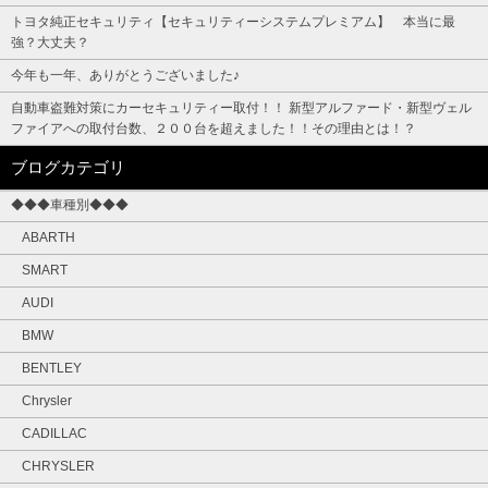
トヨタ純正セキュリティ【セキュリティーシステムプレミアム】 本当に最
強？大丈夫？
今年も一年、ありがとうございました♪
自動車盗難対策にカーセキュリティー取付！！ 新型アルファード・新型ヴェル
ファイアへの取付台数、２００台を超えました！！その理由とは！？
ブログカテゴリ
◆◆◆車種別◆◆◆
ABARTH
SMART
AUDI
BMW
BENTLEY
Chrysler
CADILLAC
CHRYSLER