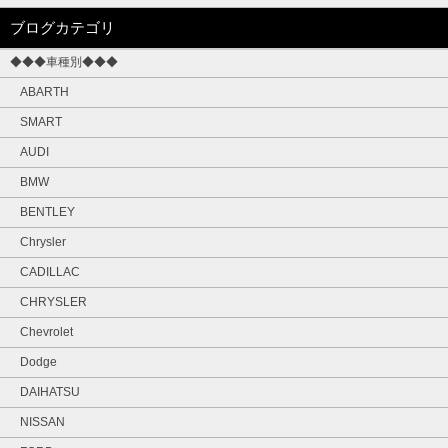
ブログカテゴリ
◆◆◆車種別◆◆◆
ABARTH
SMART
AUDI
BMW
BENTLEY
Chrysler
CADILLAC
CHRYSLER
Chevrolet
Dodge
DAIHATSU
NISSAN