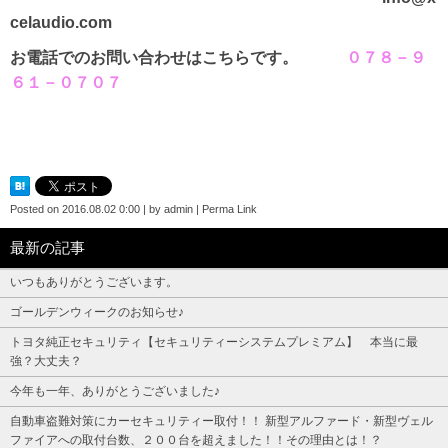
celaudio.com
お電話でのお問い合わせはこちらです。
０７８－９
６１－０７０７
Posted on
2016.08.02 0:00
|
by
admin
|
Perma Link
最新の記事
いつもありがとうございます。
ゴールデンウィークのお知らせ♪
トヨタ純正セキュリティ【セキュリティーシステムプレミアム】 本当に最
強？大丈夫？
今年も一年、ありがとうございました♪
自動車盗難対策にカーセキュリティー取付！！ 新型アルファード・新型ヴェル
ファイアへの取付台数、２００台を超えました！！その理由とは！？