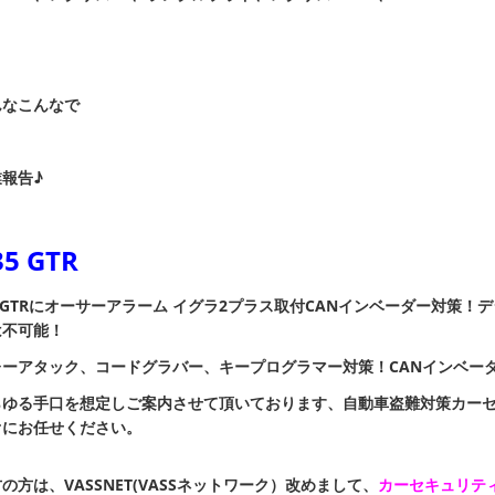
んなこんなで
報告♪
35 GTR
5GTRにオーサーアラーム イグラ2プラス取付
CANインベーダー対策！
デ
は不可能！
レーアタック、コードグラバー、キープログラマー
対策！
CANインベー
らゆる手口を想定しご案内させて頂いております、自動車盗難対策カー
オにお任せください。
の方は、VASSNET(VASSネットワーク）改めまして、
カーセキュリテ