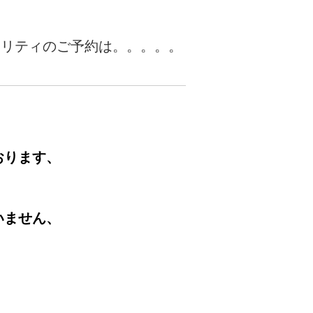
ュリティのご予約は。。。。。
おります、
いません、