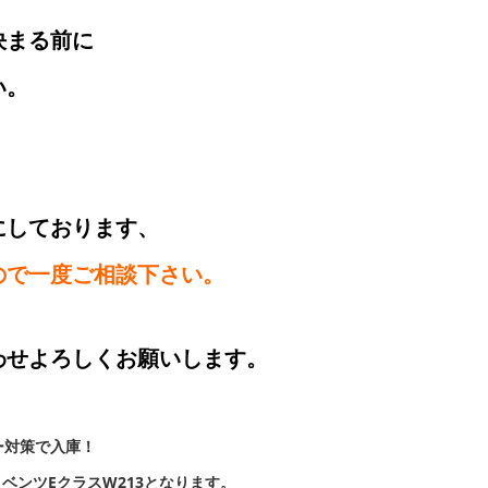
決まる前に
い。
にしております、
ので一度ご相談下さい。
わせよろしくお願いします。
ー対策で入庫！
01 ベンツEクラスW213となります。