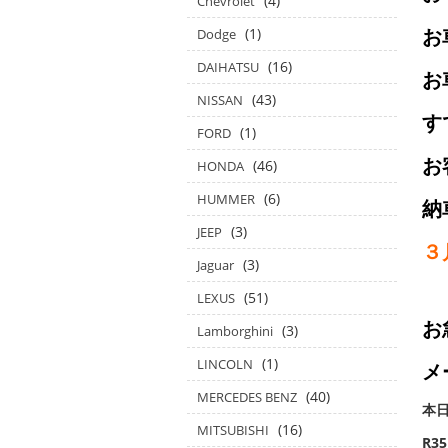
(4)
Chevrolet
お
(1)
Dodge
(16)
DAIHATSU
お
(43)
NISSAN
す
(1)
FORD
お
(46)
HONDA
(6)
HUMMER
納
(3)
JEEP
３
(3)
Jaguar
(51)
LEXUS
お
(3)
Lamborghini
(1)
LINCOLN
メ
(40)
MERCEDES BENZ
本
(16)
MITSUBISHI
R3