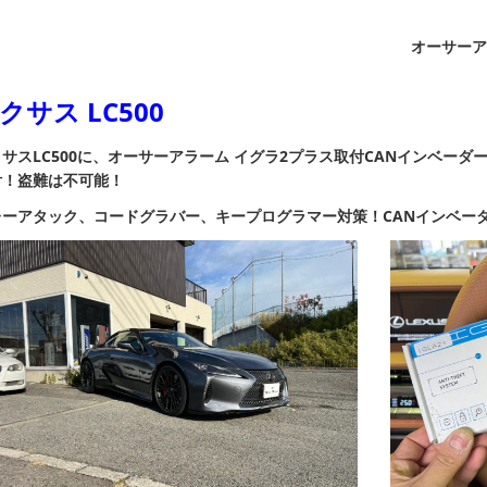
オーサーア
クサス LC500
サスLC500に、オーサーアラーム イグラ2プラス取付
CANインベーダ
付！
盗難は不可能！
レーアタック、コードグラバー、キープログラマー
対策！
CANインベー