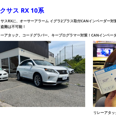
クサス RX 10系
サスRXに、オーサーアラーム イグラ2プラス取付
CANインベーダー対
！
盗難は不可能！
レーアタック、コードグラバー、キープログラマー
対策！
CANインベー
リレーアタッ