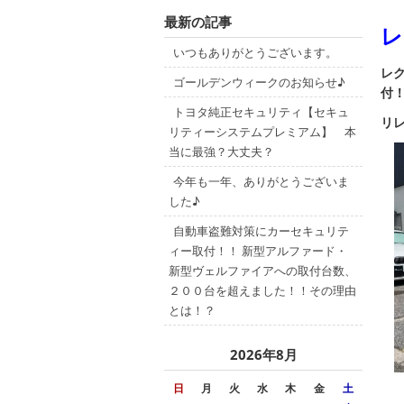
最新の記事
レ
いつもありがとうございます。
レク
ゴールデンウィークのお知らせ♪
付
トヨタ純正セキュリティ【セキュ
リ
リティーシステムプレミアム】 本
当に最強？大丈夫？
今年も一年、ありがとうございま
した♪
自動車盗難対策にカーセキュリテ
ィー取付！！ 新型アルファード・
新型ヴェルファイアへの取付台数、
２００台を超えました！！その理由
とは！？
2026年8月
日
月
火
水
木
金
土