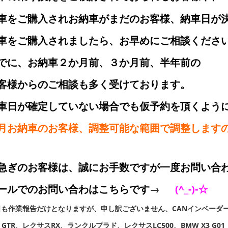
車をご購入されお納車がまだのお客様、納車日が
車をご購入されましたら、お早めにご相談くださ
でに、お納車２か月前、３か月前、半年前の
客様からのご相談も多く受けております。
車日が確定していない場合でも仮予約を頂くよう
月お納車のお客様、調整可能な範囲で調整します
急ぎのお客様は、誠にお手数ですが一度お問い合
ールでのお問い合わはこちらです
→
(^_-)-☆
日も作業報告だけとなりますが、申し訳ございません、CANインベーダ
5 GTR、レクサスRX、ランクルプラド、レクサスLC500、BMW X3 G