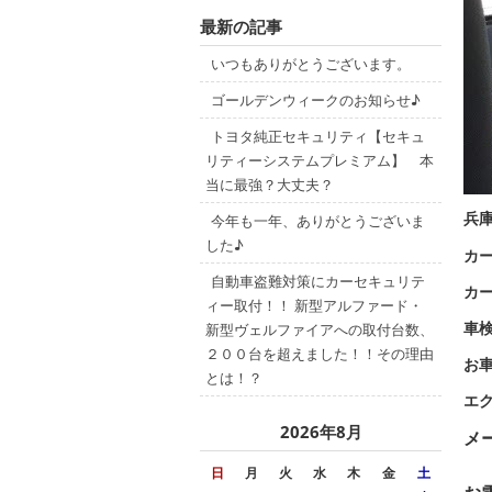
最新の記事
いつもありがとうございます。
ゴールデンウィークのお知らせ♪
トヨタ純正セキュリティ【セキュ
リティーシステムプレミアム】 本
当に最強？大丈夫？
兵
今年も一年、ありがとうございま
した♪
カー
自動車盗難対策にカーセキュリテ
カ
ィー取付！！ 新型アルファード・
車
新型ヴェルファイアへの取付台数、
２００台を超えました！！その理由
お
とは！？
エ
2026年8月
メ
日
月
火
水
木
金
土