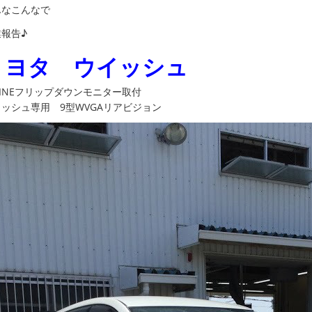
んなこんなで
報告♪
トヨタ ウイッシュ
PINEフリップダウンモニター取付
ッシュ専用 9型WVGAリアビジョン