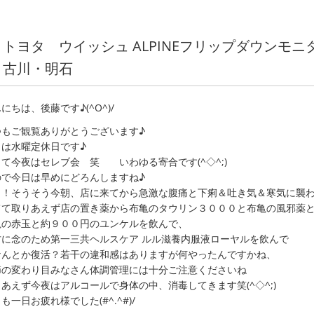
トヨタ ウイッシュ ALPINEフリップダウンモ
古川・明石
にちは、後藤です♪(^O^)/
つもご観覧ありがとうございます♪
日は水曜定休日です♪
て今夜はセレブ会 笑 いわゆる寄合です(^◇^;)
ので今日は早めにどろんしますね♪
っ！そうそう今朝、店に来てから急激な腹痛と下痢＆吐き気＆寒気に襲
てて取りあえず店の置き薬から布亀のタウリン３０００と布亀の風邪薬
亀の赤玉と約９００円のユンケルを飲んで、
方に念のため第一三共ヘルスケア ルル滋養内服液ローヤルを飲んで
なんとか復活？若干の違和感はありますが何やったんですかね、
節の変わり目みなさん体調管理には十分ご注意くださいね
あえず今夜はアルコールで身体の中、消毒してきます笑(^◇^;)
も一日お疲れ様でした(#^.^#)/