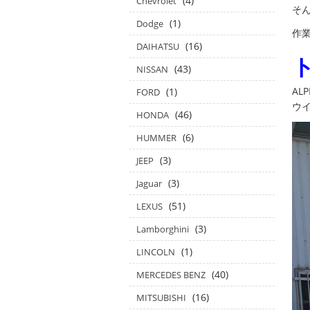
(4)
Chevrolet
そ
(1)
Dodge
作業
(16)
DAIHATSU
(43)
NISSAN
AL
(1)
FORD
ウイ
(46)
HONDA
(6)
HUMMER
(3)
JEEP
(3)
Jaguar
(51)
LEXUS
(3)
Lamborghini
(1)
LINCOLN
(40)
MERCEDES BENZ
(16)
MITSUBISHI