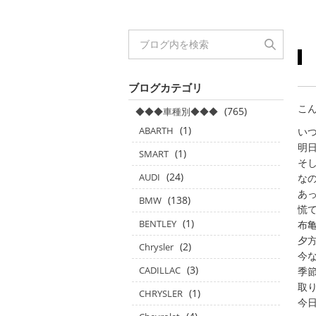
ブログカテゴリ
こん
(765)
◆◆◆車種別◆◆◆
(1)
ABARTH
い
明
(1)
SMART
そし
(24)
AUDI
な
あ
(138)
BMW
慌
(1)
BENTLEY
布
夕
(2)
Chrysler
今
(3)
CADILLAC
季
取り
(1)
CHRYSLER
今日