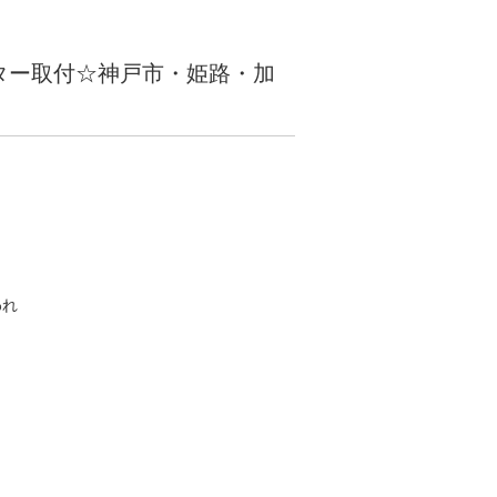
ニター取付☆神戸市・姫路・加
われ
と