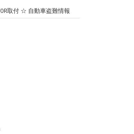
70R取付 ☆ 自動車盗難情報
汗