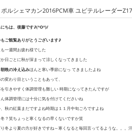
ポルシェマカン2016PCM車 ユピテルレーダーZ1
にちは、後藤です♪(^O^)/
つもご観覧ありがとうございます♪
週も一週間お疲れ様でした
だか日ごとに秋が深まって涼しくなってきました
に
朝晩の冷え込み
ほんと寒い季節になっ てきましたよね
節の変わり目ということもあって、
邪を引きやすく体調管理も難しい 時期になってきたんですが
さん体調管理には十分に気を付けてくださいね
か、秋の紅葉まだですよね時期は１１月中旬ごろですよね
う冬？笑ちょっと寒くなるの早くないですか笑
ぱり冬より夏の方が好きですね～寒くなると毎回言ってるような。。。