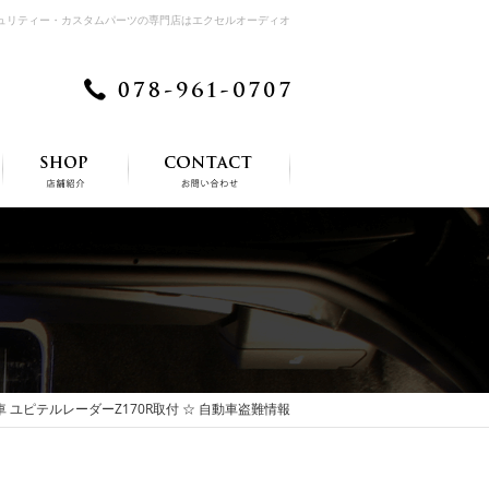
キュリティー・カスタムパーツの専門店はエクセルオーディオ
車 ユピテルレーダーZ170R取付 ☆ 自動車盗難情報