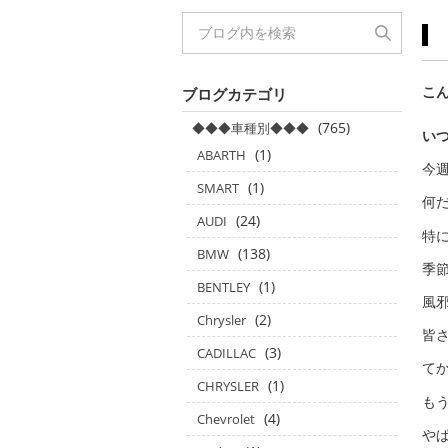
こん
ブログカテゴリ
(765)
◆◆◆車種別◆◆◆
い
(1)
ABARTH
今
(1)
SMART
何
(24)
AUDI
特
(138)
BMW
季
(1)
BENTLEY
風
(2)
Chrysler
皆
(3)
CADILLAC
て
(1)
CHRYSLER
も
(4)
Chevrolet
や