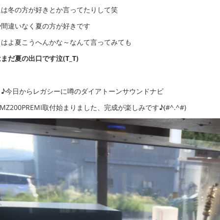
には冬の方が好きとか言ってたりして笑
や間違いなく夏の方が好きです
～はよ夏こうへんかな～なんて言ってみても
まだ夏の出口です泣(T_T)
っ♪今日からレガシーに噂のダイアトーンサウンドナビ
-MZ200PREMI取付始まりました、完成が楽しみです♪(#^.^#)