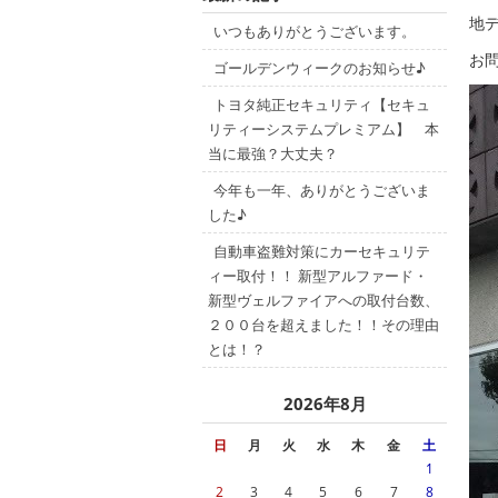
地
いつもありがとうございます。
お
ゴールデンウィークのお知らせ♪
トヨタ純正セキュリティ【セキュ
リティーシステムプレミアム】 本
当に最強？大丈夫？
今年も一年、ありがとうございま
した♪
自動車盗難対策にカーセキュリテ
ィー取付！！ 新型アルファード・
新型ヴェルファイアへの取付台数、
２００台を超えました！！その理由
とは！？
2026年8月
日
月
火
水
木
金
土
1
2
3
4
5
6
7
8