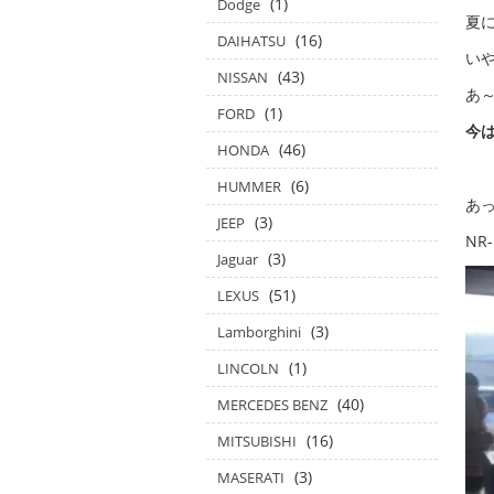
(1)
Dodge
夏
(16)
DAIHATSU
い
(43)
NISSAN
あ
(1)
FORD
今は
(46)
HONDA
(6)
HUMMER
あ
(3)
JEEP
NR
(3)
Jaguar
(51)
LEXUS
(3)
Lamborghini
(1)
LINCOLN
(40)
MERCEDES BENZ
(16)
MITSUBISHI
(3)
MASERATI