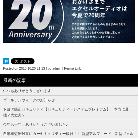
Posted on
2016.10.20 21:13
|
by
admin
|
Perma Link
最新の記事
いつもありがとうございます。
ゴールデンウィークのお知らせ♪
トヨタ純正セキュリティ【セキュリティーシステムプレミアム】 本当に最
強？大丈夫？
今年も一年、ありがとうございました♪
自動車盗難対策にカーセキュリティー取付！！ 新型アルファード・新型ヴェル