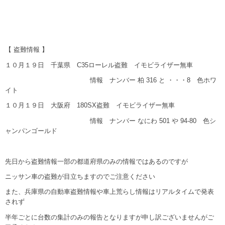
【 盗難情報 】
１０月１９日 千葉県 C35ローレル盗難 イモビライザー無車
情報 ナンバー 柏 316 と ・・・8 色ホワ
イト
１０月１９日 大阪府 180SX盗難 イモビライザー無車
情報 ナンバー なにわ 501 や 94-80 色シ
ャンパンゴールド
先日から盗難情報一部の都道府県のみの情報ではあるのですが
ニッサン車の盗難が目立ちますのでご注意ください
また、兵庫県の自動車盗難情報や車上荒らし情報はリアルタイムで発表
されず
半年ごとに台数の集計のみの報告となりますが申し訳ございませんがご