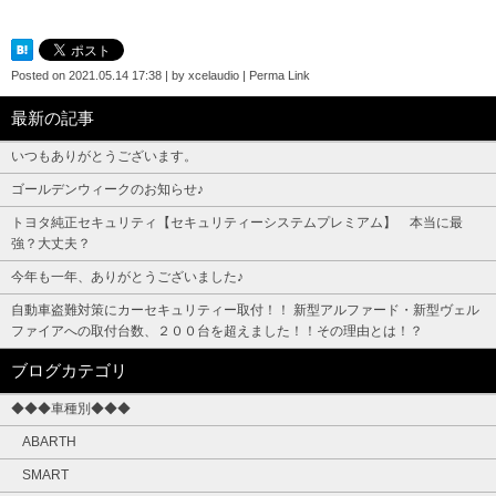
Posted on
2021.05.14 17:38
|
by
xcelaudio
|
Perma Link
最新の記事
いつもありがとうございます。
ゴールデンウィークのお知らせ♪
トヨタ純正セキュリティ【セキュリティーシステムプレミアム】 本当に最
強？大丈夫？
今年も一年、ありがとうございました♪
自動車盗難対策にカーセキュリティー取付！！ 新型アルファード・新型ヴェル
ファイアへの取付台数、２００台を超えました！！その理由とは！？
ブログカテゴリ
◆◆◆車種別◆◆◆
ABARTH
SMART