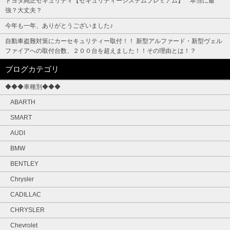
トヨタ純正セキュリティ【セキュリティーシステムプレミアム】 本当に最
強？大丈夫？
今年も一年、ありがとうございました♪
自動車盗難対策にカーセキュリティー取付！！ 新型アルファード・新型ヴェル
ファイアへの取付台数、２００台を超えました！！その理由とは！？
ブログカテゴリ
◆◆◆車種別◆◆◆
ABARTH
SMART
AUDI
BMW
BENTLEY
Chrysler
CADILLAC
CHRYSLER
Chevrolet