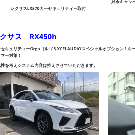
只今キャンペ
レクサスLX570カーセキュリティー取付
クサス RX450h
セキュリティーGrgoゴルゴ＆XCELAUDIOスペシャルオプション！
キ
ラマー
対策！
犯性を考えシステム内容は控えさせていただきます。