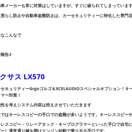
動車メーカーも常に対策はしていますが、すぐに破られてしまっていま
上荒らし防止や自動車盗難防止は、カーセキュリティーに特化した専門
んなこんなで
報告♪
クサス LX570
セキュリティーGrgoゴルゴ＆XCELAUDIOスペシャルオプション！
キ
ラマー
対策！
犯性を考えシステム内容は控えさせていただきます
近ではキーレスコピーの手口での盗難が多いようです。キーレスコピー
ーレスコピー・リレーアタック・キープログラマーといった手口で自宅
ピーし通常通り鍵を開けエンジン始動で乗り去る手口です。