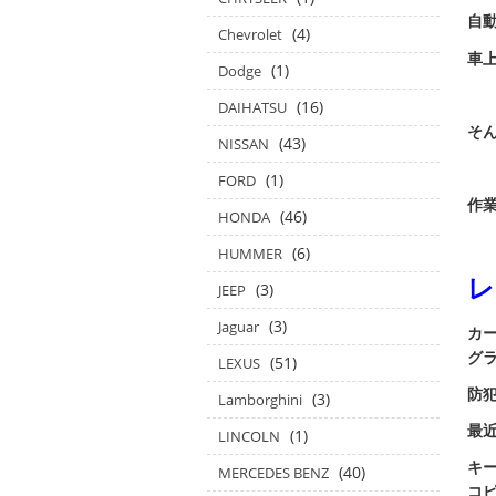
自
(4)
Chevrolet
車
(1)
Dodge
(16)
DAIHATSU
そ
(43)
NISSAN
(1)
FORD
作業
(46)
HONDA
(6)
HUMMER
レ
(3)
JEEP
(3)
Jaguar
カー
グ
(51)
LEXUS
防
(3)
Lamborghini
最
(1)
LINCOLN
キ
(40)
MERCEDES BENZ
コ