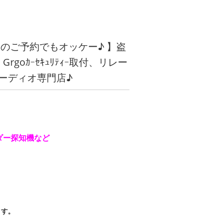
のご予約でもオッケー♪ 】盗
 Grgoｶｰｾｷｭﾘﾃｨｰ取付、リレー
ーディオ専門店♪
ダー探知機など
り
ます。