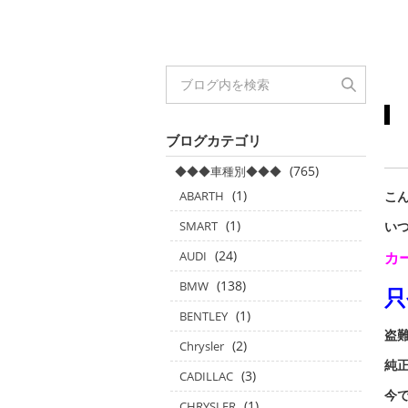
ブログカテゴリ
(765)
◆◆◆車種別◆◆◆
(1)
ABARTH
こん
(1)
SMART
い
(24)
AUDI
カ
(138)
BMW
只
(1)
BENTLEY
盗
(2)
Chrysler
純
(3)
CADILLAC
今
(1)
CHRYSLER