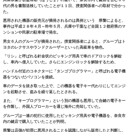
代の男を書類送検していたことが１１日、捜査関係者への取材で分かっ
た。
悪用された機器の販売元が摘発されるのは異例という 県警によると、
事件は平成２８年４月～昨年５月、
兵庫や千葉など全国１２都府県のマ
ンションや民家の駐車場で発生。
男女６人のグループが摘発された。
捜査関係者によると、グループはト
ヨタのレクサスやランドクルーザーといった高級車を物色。
「リシ」と呼ばれる針金状のピッキング用具で車のドアロックを解錠
し、車内へ侵入していた。
さらにエンジンロックを解除するため、
ハンドル付近のコネクターに「タンゴプログラマー」と呼ばれる電子機
器をつないだパソコンを接続。
車のデータを抜き取った上で、この機器を電子キー代わりにしてエンジ
ンを起動させ、盗みを繰り返したとされる。
また、「キープログラマー」という別の機器も悪用して合鍵の電子キー
を作製し、外国人ブローカーを通じ海外に売却していた。
グループは一連の犯行に使用したピッキング用具や電子機器を、奈良市
内の鍵店で購入していたことが判明。
県警は店側が犯罪に悪用されることを認識しながら販売したと判断し、