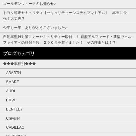
ゴールデンウィークのお知らせ♪
トヨタ純正セキュリティ【セキュリティーシステムプレミアム】 本当に最
強？大丈夫？
今年も一年、ありがとうございました♪
自動車盗難対策にカーセキュリティー取付！！ 新型アルファード・新型ヴェル
ファイアへの取付台数、２００台を超えました！！その理由とは！？
ブログカテゴリ
◆◆◆車種別◆◆◆
ABARTH
SMART
AUDI
BMW
BENTLEY
Chrysler
CADILLAC