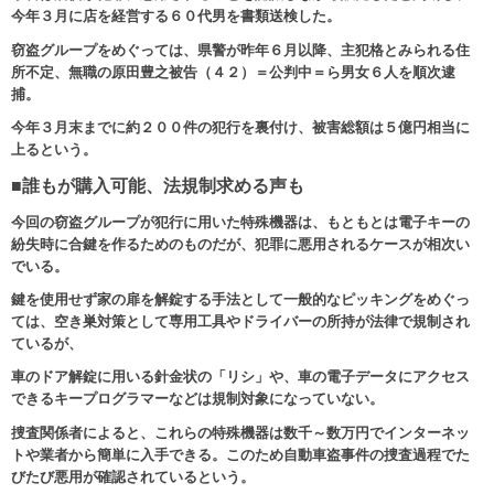
今年３月に店を経営する６０代男を書類送検した。
窃盗グループをめぐっては、県警が昨年６月以降、主犯格とみられる住
所不定、無職の原田豊之被告（４２）＝公判中＝ら男女６人を順次逮
捕。
今年３月末までに約２００件の犯行を裏付け、被害総額は５億円相当に
上るという。
■誰もが購入可能、法規制求める声も
今回の窃盗グループが犯行に用いた特殊機器は、もともとは電子キーの
紛失時に合鍵を作るためのものだが、犯罪に悪用されるケースが相次い
でいる。
鍵を使用せず家の扉を解錠する手法として一般的なピッキングをめぐっ
ては、空き巣対策として専用工具やドライバーの所持が法律で規制され
ているが、
車のドア解錠に用いる針金状の「リシ」や、車の電子データにアクセス
できるキープログラマーなどは規制対象になっていない。
捜査関係者によると、これらの特殊機器は数千～数万円でインターネッ
トや業者から簡単に入手できる。このため自動車盗事件の捜査過程でた
びたび悪用が確認されているという。