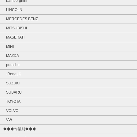
Lamborghini
LINCOLN
MERCEDES BENZ
MITSUBISHI
MASERATI
MINI
MAZDA
porsche
-Renault
SUZUKI
SUBARU
TOYOTA
VOLVO
VW
◆◆◆作業別◆◆◆