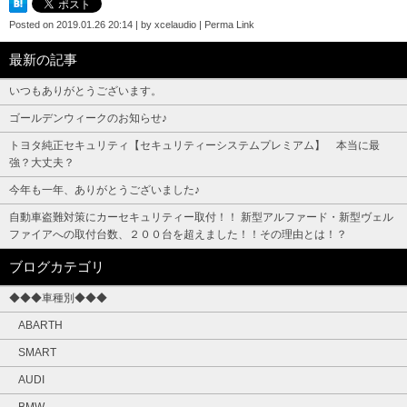
Posted on
2019.01.26 20:14
|
by
xcelaudio
|
Perma Link
最新の記事
いつもありがとうございます。
ゴールデンウィークのお知らせ♪
トヨタ純正セキュリティ【セキュリティーシステムプレミアム】 本当に最
強？大丈夫？
今年も一年、ありがとうございました♪
自動車盗難対策にカーセキュリティー取付！！ 新型アルファード・新型ヴェル
ファイアへの取付台数、２００台を超えました！！その理由とは！？
ブログカテゴリ
◆◆◆車種別◆◆◆
ABARTH
SMART
AUDI
BMW